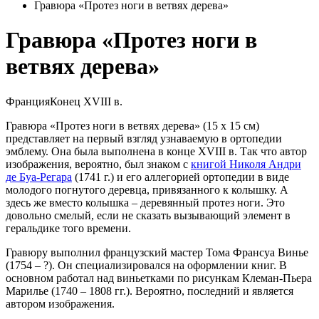
Гравюра «Протез ноги в ветвях дерева»
Гравюра «Протез ноги в
ветвях дерева»
Франция
Конец XVIII в.
Гравюра «Протез ноги в ветвях дерева» (15 х 15 см)
представляет на первый взгляд узнаваемую в ортопедии
эмблему. Она была выполнена в конце XVIII в. Так что автор
изображения, вероятно, был знаком с
книгой Николя Андри
де Буа-Регара
(1741 г.) и его аллегорией ортопедии в виде
молодого погнутого деревца, привязанного к колышку. А
здесь же вместо колышка – деревянный протез ноги. Это
довольно смелый, если не сказать вызывающий элемент в
геральдике того времени.
Гравюру выполнил французский мастер Тома Франсуа Винье
(1754 – ?). Он специализировался на оформлении книг. В
основном работал над виньетками по рисункам Клеман-Пьера
Марилье (1740 – 1808 гг.). Вероятно, последний и является
автором изображения.