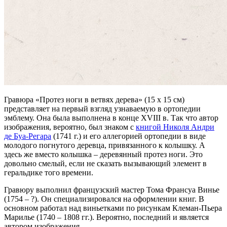
Гравюра «Протез ноги в ветвях дерева» (15 х 15 см)
представляет на первый взгляд узнаваемую в ортопедии
эмблему. Она была выполнена в конце XVIII в. Так что автор
изображения, вероятно, был знаком с
книгой Николя Андри
де Буа-Регара
(1741 г.) и его аллегорией ортопедии в виде
молодого погнутого деревца, привязанного к колышку. А
здесь же вместо колышка – деревянный протез ноги. Это
довольно смелый, если не сказать вызывающий элемент в
геральдике того времени.
Гравюру выполнил французский мастер Тома Франсуа Винье
(1754 – ?). Он специализировался на оформлении книг. В
основном работал над виньетками по рисункам Клеман-Пьера
Марилье (1740 – 1808 гг.). Вероятно, последний и является
автором изображения.