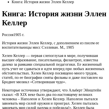
Книга: История жизни Эллен Келлер
Книга: История жизни Эллен
Келлер
Россия
1905 г.
История жизни Эллен Келлер, с дополнением из писем ее
воспитательницы мисс Сэлливан. М., 1905
Хелен Келлер — первая слепоглухая в мире, получившая
высшее образование, писательница, филантроп, известна
далеко за рамками специальной педагогики. Ее жизненный
путь учит не сдаваться и идти вперед при любых жизненных
обстоятельствах. Хелен Келлер посвящено много трудов,
статей, по ее биографии сняты фильмы и даже поставлен на
Бродвее мюзикл «Сотворившая чудо».
Некоторые источники утверждают, что Альберт Эйнштейн
сказал: «В XIX веке было два по-настоящему великих
человека – Наполеон и Хелен Келлер. Наполеон пытался
завоевать мир силой оружия и проиграл. Хелен пыталась
завоевать мир силой разума и победила!». Келлер была