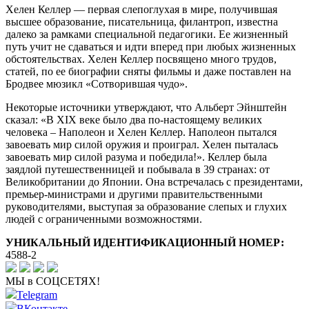
Хелен Келлер — первая слепоглухая в мире, получившая
высшее образование, писательница, филантроп, известна
далеко за рамками специальной педагогики. Ее жизненный
путь учит не сдаваться и идти вперед при любых жизненных
обстоятельствах. Хелен Келлер посвящено много трудов,
статей, по ее биографии сняты фильмы и даже поставлен на
Бродвее мюзикл «Сотворившая чудо».
Некоторые источники утверждают, что Альберт Эйнштейн
сказал: «В XIX веке было два по-настоящему великих
человека – Наполеон и Хелен Келлер. Наполеон пытался
завоевать мир силой оружия и проиграл. Хелен пыталась
завоевать мир силой разума и победила!». Келлер была
заядлой путешественницей и побывала в 39 странах: от
Великобритании до Японии. Она встречалась с президентами,
премьер-министрами и другими правительственными
руководителями, выступая за образование слепых и глухих
людей с ограниченными возможностями.
УНИКАЛЬНЫЙ ИДЕНТИФИКАЦИОННЫЙ НОМЕР:
4588-2
МЫ в СОЦСЕТЯХ!
Telegram
ВКонтакте