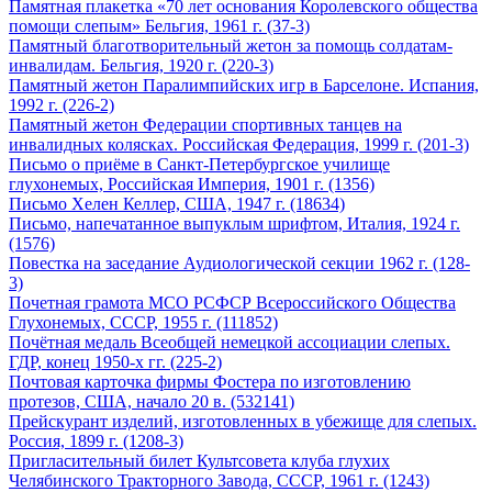
Памятная плакетка «70 лет основания Королевского общества
помощи слепым» Бельгия, 1961 г. (37-3)
Памятный благотворительный жетон за помощь солдатам-
инвалидам. Бельгия, 1920 г. (220-3)
Памятный жетон Паралимпийских игр в Барселоне. Испания,
1992 г. (226-2)
Памятный жетон Федерации спортивных танцев на
инвалидных колясках. Российская Федерация, 1999 г. (201-3)
Письмо о приёме в Санкт-Петербургское училище
глухонемых, Российская Империя, 1901 г. (1356)
Письмо Хелен Келлер, США, 1947 г. (18634)
Письмо, напечатанное выпуклым шрифтом, Италия, 1924 г.
(1576)
Повестка на заседание Аудиологической секции 1962 г. (128-
3)
Почетная грамота МСО РСФСР Всероссийского Общества
Глухонемых, СССР, 1955 г. (111852)
Почётная медаль Всеобщей немецкой ассоциации слепых.
ГДР, конец 1950-х гг. (225-2)
Почтовая карточка фирмы Фостера по изготовлению
протезов, США, начало 20 в. (532141)
Прейскурант изделий, изготовленных в убежище для слепых.
Россия, 1899 г. (1208-3)
Пригласительный билет Культсовета клуба глухих
Челябинского Тракторного Завода, СССР, 1961 г. (1243)