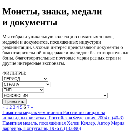
Монеты, знаки, медали
и документы
Мы собрали уникальную коллекцию памятных знаков,
медалей и документов, посвященных индустрии
реабилитации. Особый интерес представляют документы о
благотворительной поддержке инвалидов: благотворительные
боны, благотворительные почтовые марки разных стран и
другие интересные экспонаты.
ФИЛЬТРЫ:
Применить
«
1
2
3
4
5
6
7
»
Памятная медаль чемпионата России по танцам на
инвалидных колясках. Российская Федерация, 2004 г. (40-3)
Памятная медаль, посвящённая Хелен Келлер. Автор Мария
Баррейра, Португалия, 1976 г. (133896)