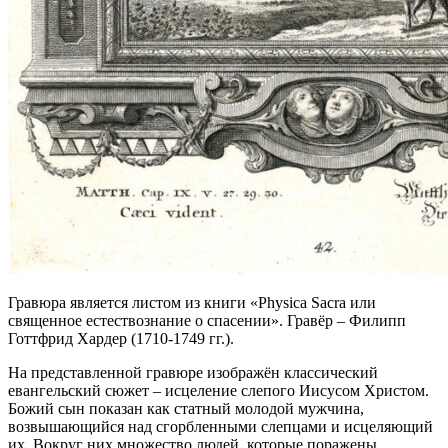
Гравюра является листом из книги «Physica Sacra или
священное естествознание о спасении». Гравёр – Филипп
Готтфрид Хардер (1710-1749 гг.).
На представленной гравюре изображён классический
евангельский сюжет – исцеление слепого Иисусом Христом.
Божий сын показан как статный молодой мужчина,
возвышающийся над сгорбленными слепцами и исцеляющий
их. Вокруг них множество людей, которые поражены