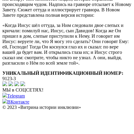
происходящим чудом. Надпись на гравюре отсылает к Новому
Завету. Сюжет оттуда и иллюстрирует гравюра. В Новом
Завете представлена полная версия истории:
«Когда Иисус шёл оттуда, за Ним следовали двое слепых и
кричали: помилуй нас, Иисус, сын Давидов! Когда же Он
пришел в дом, слепые приступили к Нему. И говорит им
Иисус: веруете ли, что Я могу это сделать? Они говорят Ему:
ей, Господи! Тогда Он коснулся глаз их и сказал: по вере
вашей да будет вам. И открылись глаза их; и Иисус строго
сказал им: смотрите, чтобы никто не узнал. А они, выйдя,
разгласили о Нём по всей земле той».
УНИКАЛЬНЫЙ ИДЕНТИФИКАЦИОННЫЙ НОМЕР:
9123-3
МЫ в СОЦСЕТЯХ!
Telegram
ВКонтакте
© 2023 «Витрина истории инклюзии»