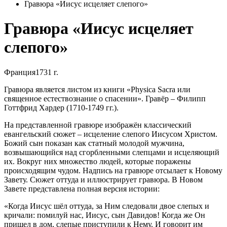
Гравюра «Иисус исцеляет слепого»
Гравюра «Иисус исцеляет
слепого»
Франция
1731 г.
Гравюра является листом из книги «Physica Sacra или
священное естествознание о спасении». Гравёр – Филипп
Готтфрид Хардер (1710-1749 гг.).
На представленной гравюре изображён классический
евангельский сюжет – исцеление слепого Иисусом Христом.
Божий сын показан как статный молодой мужчина,
возвышающийся над сгорбленными слепцами и исцеляющий
их. Вокруг них множество людей, которые поражены
происходящим чудом. Надпись на гравюре отсылает к Новому
Завету. Сюжет оттуда и иллюстрирует гравюра. В Новом
Завете представлена полная версия истории:
«Когда Иисус шёл оттуда, за Ним следовали двое слепых и
кричали: помилуй нас, Иисус, сын Давидов! Когда же Он
пришел в дом, слепые приступили к Нему. И говорит им