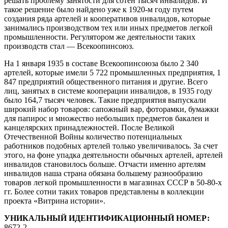
решать проблему занятости для сотен тысяч инвалидов. И
такое решение было найдено уже к 1920-м году путем
создания ряда артелей и кооперативов инвалидов, которые
занимались производством тех или иных предметов легкой
промышленности. Регулятором же деятельности таких
производств стал — Всекоопинсоюз.
На 1 января 1935 в составе Всекоопинсоюза было 2 340
артелей, которые имели 5 722 промышленных предприятия, 1
847 предприятий общественного питания и другие. Всего
лиц, занятых в системе кооперации инвалидов, в 1935 году
было 164,7 тысяч человек. Такие предприятия выпускали
широкий набор товаров: сапожный вар, фоторамки, бумажки
для папирос и множество небольших предметов бакалеи и
канцелярских принадлежностей. После Великой
Отечественной Войны количество потенциальных
работников подобных артелей только увеличивалось. За счет
этого, на фоне упадка деятельности обычных артелей, артелей
инвалидов становилось больше. Отчасти именно артелям
инвалидов наша страна обязана большему разнообразию
товаров легкой промышленности в магазинах СССР в 50-80-х
гг. Более сотни таких товаров представлены в коллекции
проекта «Витрина истории».
УНИКАЛЬНЫЙ ИДЕНТИФИКАЦИОННЫЙ НОМЕР:
8672-2