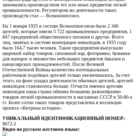
занимались производством тех или иных предметов легкой
промышленности. Регулятором же деятельности таких
производств стал — Всекоопинсоюз.
На 1 января 1935 в составе Всекоопинсоюза было 2 340
артелей, которые имели 5 722 промышленных предприятия, 1
847 предприятий общественного питания и другие. Всего
лиц, занятых в системе кооперации инвалидов, в 1935 году
было 164,7 тысяч человек. Такие предприятия выпускали
широкий набор товаров: сапожный вар, фоторамки, бумажки
для папирос и множество небольших предметов бакалеи и
канцелярских принадлежностей. После Великой
Отечественной Войны количество потенциальных
работников подобных артелей только увеличивалось. За счет
этого, на фоне упадка деятельности обычных артелей, артелей
инвалидов становилось больше. Отчасти именно артелям
инвалидов наша страна обязана большему разнообразию
товаров легкой промышленности в магазинах СССР в 50-80-х
гг. Более сотни таких товаров представлены в коллекции
проекта «Витрина истории».
УНИКАЛЬНЫЙ ИДЕНТИФИКАЦИОННЫЙ НОМЕР:
8672-2
Видео на русском жестовом языке: