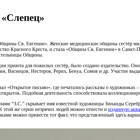
 «Слепец»
«Общины Св. Евгении». Женские медицинские общины сестёр мил
тво Красного Креста, и стала «Община Св. Евгении» в Санкт-Пе
чительницы Общины.
ации приюта для пожилых сестёр, было создано издательство. О
ин, Васнецов, Нестеров, Рерих, Бенуа, Сомов и др. Участие выд
л «Открытое письмо», где печатались рассказы о художниках – 
открыток. Подобная деятельность способствовала коллекционир
ами “З.С.” скрывает имя известной художницы Зинаиды Серебря
 К этой же серии незрячих людей можно отнести и
изданную аква
ками можно привести тот факт, что представленный здесь вари