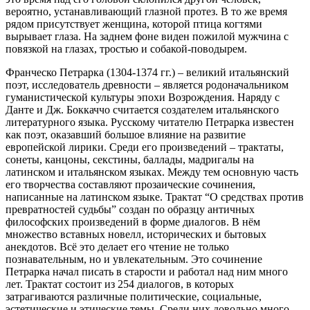
вероятно, устанавливающий глазной протез. В то же время
рядом присутствует женщина, которой птица когтями
вырывает глаза. На заднем фоне виден пожилой мужчина с
повязкой на глазах, тростью и собакой-поводырем.
Франческо Петрарка (1304-1374 гг.) – великий итальянский
поэт, исследователь древности – является родоначальником
гуманистической культуры эпохи Возрождения. Наряду с
Данте и Дж. Боккаччо считается создателем итальянского
литературного языка. Русскому читателю Петрарка известен
как поэт, оказавший большое влияние на развитие
европейской лирики. Среди его произведений – трактаты,
сонеты, канцоны, секстины, баллады, мадригалы на
латинском и итальянском языках. Между тем основную часть
его творчества составляют прозаические сочинения,
написанные на латинском языке. Трактат “О средствах против
превратностей судьбы” создан по образцу античных
философских произведений в форме диалогов. В нём
множество вставных новелл, исторических и бытовых
анекдотов. Всё это делает его чтение не только
познавательным, но и увлекательным. Это сочинение
Петрарка начал писать в старости и работал над ним много
лет. Трактат состоит из 254 диалогов, в которых
затрагиваются различные политические, социальные,
эстетические и этические темы. Среди них довольно много