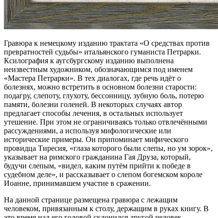
Гравюра к немецкому изданию трактата «О средствах против
превратностей судьбы» итальянского гуманиста Петрарки.
Ксилография к аугсбургскому изданию выполнена
неизвестным художником, обозначающимся под именем
«Мастера Петрарки». В тех диалогах, где речь идёт о
болезнях, можно встретить в основном болезни старости:
подагру, слепоту, глухоту, бессонницу, зубную боль, потерю
памяти, болезни голеней. В некоторых случаях автор
предлагает способы лечения, в остальных использует
утешение. При этом не ограничиваясь только отвлечёнными
рассуждениями, а используя мифологические или
исторические примеры. Он припоминает мифического
провидца Тиресия, «глаза которого были слепы, но ум зорок»,
указывает на римского гражданина Гая Друза, который,
будучи слепым, «видел, каким путём прийти к победе в
судебном деле», и рассказывает о слепом богемском короле
Иоанне, принимавшем участие в сражении.
На данной странице размещена гравюра с лежащим
человеком, привязанным к столу, держащим в руках книгу. В
это время над его головой склонился другой человек,