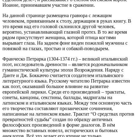
Иоанне, принимавшем участие в сражении.
На данной странице размещена гравюра с лежащим
человеком, привязанным к столу, держащим в руках книгу. В
это время над его головой склонился другой человек,
вероятно, устанавливающий глазной протез. В то же время
рядом присутствует женщина, которой птица когтями
вырывает глаза. На заднем фоне виден пожилой мужчина с
повязкой на глазах, тростью и собакой-поводырем.
Франческо Петрарка (1304-1374 гг.) – великий итальянский
поэт, исследователь древности – является родоначальником
гуманистической культуры эпохи Возрождения. Наряду с
Данте и Дж. Боккаччо считается создателем итальянского
литературного языка. Русскому читателю Петрарка известен
как поэт, оказавший большое влияние на развитие
европейской лирики. Среди его произведений – трактаты,
сонеты, канцоны, секстины, баллады, мадригалы на
латинском и итальянском языках. Между тем основную часть
его творчества составляют прозаические сочинения,
написанные на латинском языке. Трактат “О средствах против
превратностей судьбы” создан по образцу античных
философских произведений в форме диалогов. В нём
множество вставных новелл, исторических и бытовых
анекдотов. Всё это делает его чтение не только