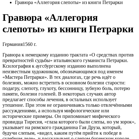
Гравюра «Аллегория слепоты» из книги Петрарки
Гравюра «Аллегория
слепоты» из книги Петрарки
Германия
1560 г.
Гравюра к немецкому изданию трактата «О средствах против
превратностей судьбы» итальянского гуманиста Петрарки.
Ксилография к аугсбургскому изданию выполнена
неизвестным художником, обозначающимся под именем
«Мастера Петрарки». В тех диалогах, где речь идёт о
болезнях, можно встретить в основном болезни старости:
подагру, слепоту, глухоту, бессонницу, зубную боль, потерю
памяти, болезни голеней. В некоторых случаях автор
предлагает способы лечения, в остальных использует
утешение. При этом не ограничиваясь только отвлечёнными
рассуждениями, а используя мифологические или
исторические примеры. Он припоминает мифического
провидца Тиресия, «глаза которого были слепы, но ум зорок»,
указывает на римского гражданина Гая Друза, который,
будучи слепым, «видел, каким путём прийти к победе в
судебном деле», и рассказывает о слепом богемском короле