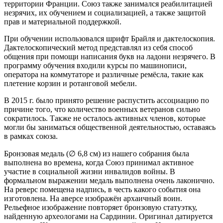
территории Франции. Союз также занимался реабилитацией
незрячих, их обучением и социализацией, а также защитой
прав и материальной поддержкой.
При обучении использовался шрифт Брайля и дактелоскопия.
Дактелоскопический метод представлял из себя способ
общения при помощи написания букв на ладони незрячего. В
программу обучения входили курсы по машинописи,
оператора на коммутаторе и различные ремёсла, такие как
плетение корзин и ротанговой мебели.
В 2015 г. было принято решение распустить ассоциацию по
причине того, что количество военных ветеранов сильно
сократилось. Также не осталось активных членов, которые
могли бы заниматься общественной деятельностью, оставаясь
в рамках союза.
Бронзовая медаль (∅ 6,8 см) из нашего собрания была
выполнена во времена, когда Союз принимал активное
участие в социальной жизни инвалидов войны. В
формальном выражении медаль выполнена очень лаконично.
На реверс помещена надпись, в честь какого события она
изготовлена. На аверсе изображён архаичный воин.
Рельефное изображение повторяет бронзовую статуэтку,
найденную археологами на Сардинии. Оригинал датируется