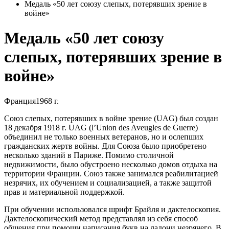
Медаль «50 лет союзу слепых, потерявших зрение в
войне»
Медаль «50 лет союзу
слепых, потерявших зрение в
войне»
Франция
1968 г.
Союз слепых, потерявших в войне зрение (UAG) был создан
18 декабря 1918 г. UAG (l’Union des Aveugles de Guerre)
объединил не только военных ветеранов, но и ослепших
гражданских жертв войны. Для Союза было приобретено
несколько зданий в Париже. Помимо столичной
недвижимости, было обустроено несколько домов отдыха на
территории Франции. Союз также занимался реабилитацией
незрячих, их обучением и социализацией, а также защитой
прав и материальной поддержкой.
При обучении использовался шрифт Брайля и дактелоскопия.
Дактелоскопический метод представлял из себя способ
общения при помощи написания букв на ладони незрячего. В