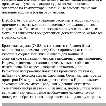
программу обучения входили курсы по машинописи,
оператора на коммутаторе и различные ремёсла, такие как
плетение корзин и ротанговой мебели.
В 2015 г. было принято решение распустить ассоциацию по
причине того, что количество военных ветеранов сильно
сократилось. Также не осталось активных членов, которые
могли бы заниматься общественной деятельностью, оставаясь
в рамках союза.
Бронзовая медаль (∅ 6,8 см) из нашего собрания была
выполнена во времена, когда Союз принимал активное
участие в социальной жизни инвалидов войны. В
формальном выражении медаль выполнена очень лаконично.
На реверс помещена надпись, в честь какого события она
изготовлена. На аверсе изображён архаичный воин.
Рельефное изображение повторяет бронзовую статуэтку,
найденную археологами на Сардинии. Оригинал датируется
примерно IX в. до н.э. и находится сейчас в Национальном
археологическом музее Сардинии. Древний скульптор
схематично изобразил веки и глазницы, поэтому глаза воина
выглядят незрячими. Такое изображение человека точно
попадает в образ слепого, опирающегося на длинную трость.