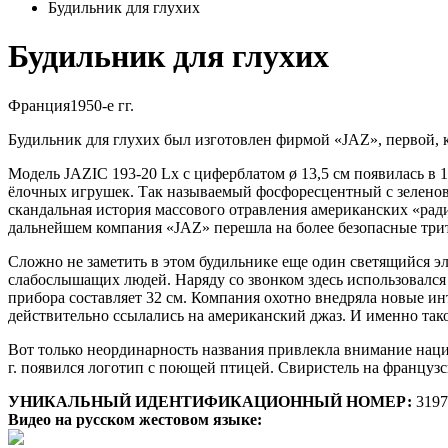
Будильник для глухих
Будильник для глухих
Франция
1950-е гг.
Будильник для глухих был изготовлен фирмой «JAZ», первой, к
Модель JAZIC 193-20 Lx с циферблатом ø 13,5 см появилась в 
ёлочных игрушек. Так называемый фосфоресцентный с зеленова
скандальная история массового отравления американских «рад
дальнейшем компания «JAZ» перешла на более безопасные три
Сложно не заметить в этом будильнике еще один светящийся э
слабослышащих людей. Наряду со звонком здесь использовался 
прибора составляет 32 см. Компания охотно внедряла новые и
действительно ссылались на американский джаз. И именно такое
Вот только неординарность названия привлекла внимание наци
г. появился логотип с поющей птицей. Свиристель на французс
УНИКАЛЬНЫЙ ИДЕНТИФИКАЦИОННЫЙ НОМЕР:
3197
Видео на русском жестовом языке: