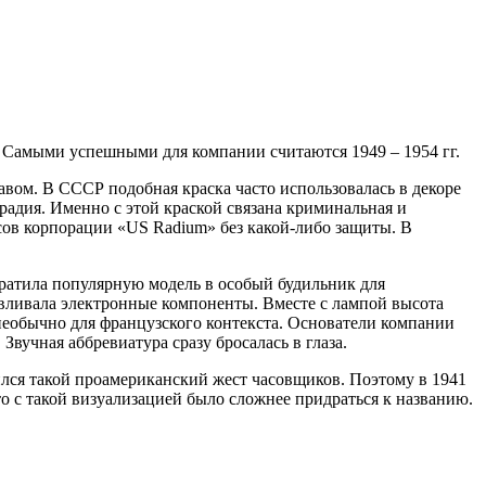
. Самыми успешными для компании считаются 1949 – 1954 гг.
авом. В СССР подобная краска часто использовалась в декоре
радия. Именно с этой краской связана криминальная и
сов корпорации «US Radium» без какой-либо защиты. В
вратила популярную модель в особый будильник для
авливала электронные компоненты. Вместе с лампой высота
 необычно для французского контекста. Основатели компании
вучная аббревиатура сразу бросалась в глаза.
лся такой проамериканский жест часовщиков. Поэтому в 1941
о с такой визуализацией было сложнее придраться к названию.