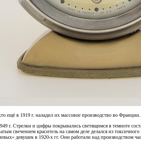
то ещё в 1919 г. наладил их массовое производство во Франции
1949 г. Стрелки и цифры покрывались светящимся в темноте сост
тым свечением краситель на самом деле делался из токсичного 
иевых» девушек в 1920-х гг. Они работали над производством ча