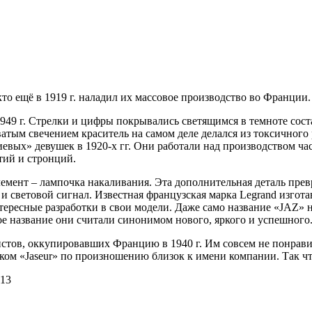
то ещё в 1919 г. наладил их массовое производство во Франции
1949 г. Стрелки и цифры покрывались светящимся в темноте сост
тым свечением краситель на самом деле делался из токсичного 
иевых» девушек в 1920-х гг. Они работали над производством ча
тий и стронций.
лемент – лампочка накаливания. Эта дополнительная деталь пре
и световой сигнал. Известная французская марка Legrand изгот
нтересные разработки в свои модели. Даже само название «JAZ»
 название они считали синонимом нового, яркого и успешного. З
стов, оккупировавших Францию в 1940 г. Им совсем не понрави
ком «Jaseur» по произношению близок к имени компании. Так чт
13