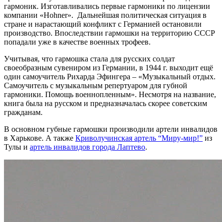
гармоник. Изготавливались первые гармоники по лицензии
компании «Hohner». Дальнейшая политическая ситуация в
стране и нарастающий конфликт с Германией остановили
производство. Впоследствии гармошки на территорию СССР
попадали уже в качестве военных трофеев.
Учитывая, что гармошка стала для русских солдат
своеобразным сувениром из Германии, в 1944 г. выходит ещё
один самоучитель Рихарда Эфингера – «Музыкальный отдых.
Самоучитель с музыкальным репертуаром для губной
гармоники. Помощь военнопленным». Несмотря на название,
книга была на русском и предназначалась скорее советским
гражданам.
В основном губные гармошки производили артели инвалидов
в Харькове. А также
Криволучинская артель “Миру-мир!”
из
Тулы и
артель инвалидов города Лаптево
.