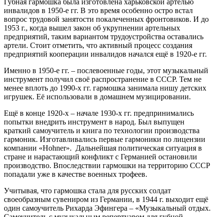
Губная гармошка была изготовлена харьковской артелью
инвалидов в 1950-е гг. В это время особенно остро встал
вопрос трудовой занятости покалеченных фронтовиков. И до
1953 г., когда вышел закон об укрупнении артельных
предприятий, таким вариантом трудоустройства оставались
артели. Стоит отметить, что активный процесс создания
предприятий кооперации инвалидов начался ещё в 1920-е гг.
Именно в 1950-е гг. – послевоенные годы, этот музыкальный
инструмент получил своё распространение в СССР. Тем не
менее вплоть до 1990-х гг. гармошка занимала нишу детских
игрушек. Её использовали в домашнем музицировании.
Ещё в конце 1920-х – начале 1930-х гг. предпринимались
попытки внедрить инструмент в народ. Был выпущен
краткий самоучитель и книга по технологии производства
гармоник. Изготавливались первые гармоники по лицензии
компании «Hohner». Дальнейшая политическая ситуация в
стране и нарастающий конфликт с Германией остановили
производство. Впоследствии гармошки на территорию СССР
попадали уже в качестве военных трофеев.
Учитывая, что гармошка стала для русских солдат
своеобразным сувениром из Германии, в 1944 г. выходит ещё
один самоучитель Рихарда Эфингера – «Музыкальный отдых.
Самоучитель с музыкальным репертуаром для губной