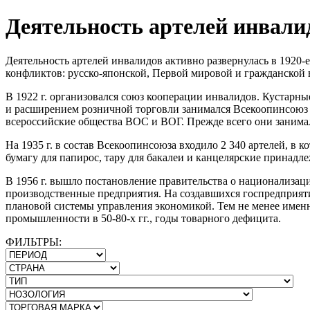
Деятельность артелей инвали
Деятельность артелей инвалидов активно развернулась в 1920-
конфликтов: русско-японской, Первой мировой и гражданской в
В 1922 г. организовался союз кооперации инвалидов. Кустарн
и расширением розничной торговли занимался Всекоопинсоюз 
всероссийские общества ВОС и ВОГ. Прежде всего они занима
На 1935 г. в состав Всекоопинсоюза входило 2 340 артелей, в
бумагу для папирос, тару для бакалеи и канцелярские принад
В 1956 г. вышло постановление правительства о национализац
производственные предприятия. На создавшихся госпредприяти
плановой системы управления экономикой. Тем не менее именн
промышленности в 50-80-х гг., годы товарного дефицита.
ФИЛЬТРЫ: