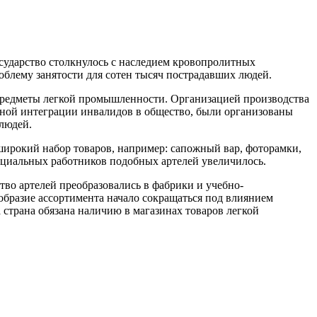
государство столкнулось с наследием кровопролитных
облему занятости для сотен тысяч пострадавших людей.
 предметы легкой промышленности. Организацией производства
ной интеграции инвалидов в общество, были организованы
людей.
и широкий набор товаров, например: сапожный вар, фоторамки,
нциальных работников подобных артелей увеличилось.
тво артелей преобразовались в фабрики и учебно-
бразие ассортимента начало сокращаться под влиянием
страна обязана наличию в магазинах товаров легкой