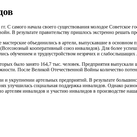
дов
е гг. С самого начала своего существования молодое Советское 
ойн. В результате правительству пришлось экстренно решать пр
ые мастерские объединились в артели, выпускавшие в основном
(Всесоюзный кооперативный союз инвалидов). Для более успеш
лись обучением и трудоустройством незрячих и слабослышащих 
 которых было занято 164,7 тыс. человек. Предприятия выпускал
лежности. После Великой Отечественной Войны количество поте
ии и укрупнении артельных предприятий. В результате большинс
ях улучшилась социальная поддержка инвалидов. Однако разноо
о артелям инвалидов и участию инвалидов в производстве наша 