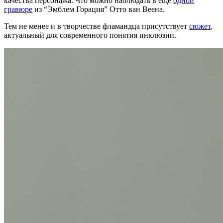
качества персонажа. Что можно наблюдать в ещё
одной
гравюре
из “Эмблем Горация” Отто ван Веена.
Тем не менее и в творчестве фламандца присутствует
сюжет
,
актуальный для современного понятия инклюзии.