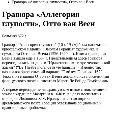
Гравюра «Аллегория глупости», Отто ван Веен
Гравюра «Аллегория
глупости», Отто ван Веен
Бельгия
1672 г.
Гравюра “Аллегория глупости” (16 х 19 см) была напечатана в
брюссельском издании “Эмблем Горация” художника и
гуманиста Отто ван Веена (1556-1629 гг.). Книга гравюр ван
Веена вышла ещё в 1607 г. Представленная здесь гравюра
переиздавалась позднее в “Нравственном театре человеческой
жизни” (“Le Théâtre moral de la vie humaine”). Именно так
назывался брюссельский вариант “Эмблем Горация” 1672 г.
Тексты из издания Отто ван Веена дополнялись пояснениями
французского поэта и писателя Марен Ле Рой де Гомбервиль.
А первое переиздание на французском языке с пояснениями
заказал кардинал Мазарини в 1646 г., в целях воспитания
молодого Людовика XIV. Нравоучительная лирика
древнеримского поэта Горация охватывала социальные и
нравственные проблемы.