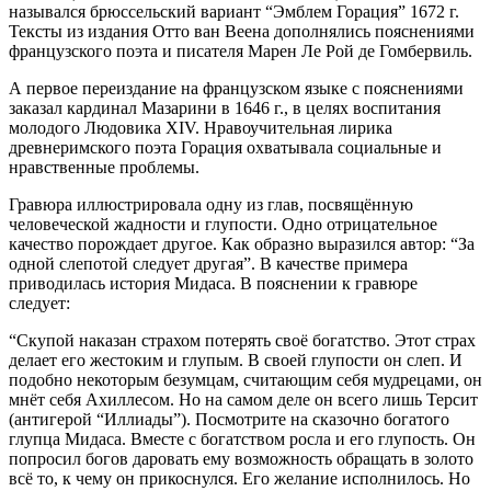
назывался брюссельский вариант “Эмблем Горация” 1672 г.
Тексты из издания Отто ван Веена дополнялись пояснениями
французского поэта и писателя Марен Ле Рой де Гомбервиль.
А первое переиздание на французском языке с пояснениями
заказал кардинал Мазарини в 1646 г., в целях воспитания
молодого Людовика XIV. Нравоучительная лирика
древнеримского поэта Горация охватывала социальные и
нравственные проблемы.
Гравюра иллюстрировала одну из глав, посвящённую
человеческой жадности и глупости. Одно отрицательное
качество порождает другое. Как образно выразился автор: “За
одной слепотой следует другая”. В качестве примера
приводилась история Мидаса. В пояснении к гравюре
следует:
“Скупой наказан страхом потерять своё богатство. Этот страх
делает его жестоким и глупым. В своей глупости он слеп. И
подобно некоторым безумцам, считающим себя мудрецами, он
мнёт себя Ахиллесом. Но на самом деле он всего лишь Терсит
(антигерой “Иллиады”). Посмотрите на сказочно богатого
глупца Мидаса. Вместе с богатством росла и его глупость. Он
попросил богов даровать ему возможность обращать в золото
всё то, к чему он прикоснулся. Его желание исполнилось. Но