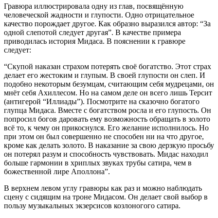
Гравюра иллюстрировала одну из глав, посвящённую
человеческой жадности и глупости. Одно отрицательное
качество порождает другое. Как образно выразился автор: “За
одной слепотой следует другая”. В качестве примера
приводилась история Мидаса. В пояснении к гравюре
следует:
“Скупой наказан страхом потерять своё богатство. Этот страх
делает его жестоким и глупым. В своей глупости он слеп. И
подобно некоторым безумцам, считающим себя мудрецами, он
мнёт себя Ахиллесом. Но на самом деле он всего лишь Терсит
(антигерой “Иллиады”). Посмотрите на сказочно богатого
глупца Мидаса. Вместе с богатством росла и его глупость. Он
попросил богов даровать ему возможность обращать в золото
всё то, к чему он прикоснулся. Его желание исполнилось. Но
при этом он был совершенно не способен ни на что другое,
кроме как делать золото. В наказание за свою дерзкую просьбу
он потерял разум и способность чувствовать. Мидас находил
больше гармонии в хриплых звуках трубы сатира, чем в
божественной лире Аполлона”.
В верхнем левом углу гравюры как раз и можно наблюдать
сцену с сидящим на троне Мидасом. Он делает свой выбор в
пользу музыкальных экзерсисов козлоногого сатира.