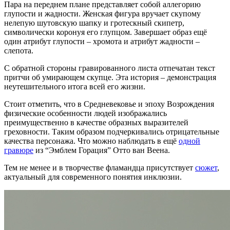
Пара на переднем плане представляет собой аллегорию
глупости и жадности. Женская фигура вручает скупому
нелепую шутовскую шапку и гротескный скипетр,
символически коронуя его глупцом. Завершает образ ещё
один атрибут глупости – хромота и атрибут жадности –
слепота.
С обратной стороны гравированного листа отпечатан текст
притчи об умирающем скупце. Эта история – демонстрация
неутешительного итога всей его жизни.
Стоит отметить, что в Средневековье и эпоху Возрождения
физические особенности людей изображались
преимущественно в качестве образных выразителей
греховности. Таким образом подчеркивались отрицательные
качества персонажа. Что можно наблюдать в ещё
одной
гравюре
из “Эмблем Горация” Отто ван Веена.
Тем не менее и в творчестве фламандца присутствует
сюжет
,
актуальный для современного понятия инклюзии.