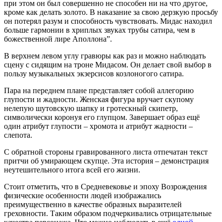
при этом он был совершенно не способен ни на что другое,
кроме как делать золото. В наказание за свою дерзкую просьбу
он потерял разум и способность чувствовать. Мидас находил
больше гармонии в хриплых звуках трубы сатира, чем в
божественной лире Аполлона”.
В верхнем левом углу гравюры как раз и можно наблюдать
сцену с сидящим на троне Мидасом. Он делает свой выбор в
пользу музыкальных экзерсисов козлоногого сатира.
Пара на переднем плане представляет собой аллегорию
глупости и жадности. Женская фигура вручает скупому
нелепую шутовскую шапку и гротескный скипетр,
символически коронуя его глупцом. Завершает образ ещё
один атрибут глупости – хромота и атрибут жадности –
слепота.
С обратной стороны гравированного листа отпечатан текст
притчи об умирающем скупце. Эта история – демонстрация
неутешительного итога всей его жизни.
Стоит отметить, что в Средневековье и эпоху Возрождения
физические особенности людей изображались
преимущественно в качестве образных выразителей
греховности. Таким образом подчеркивались отрицательные