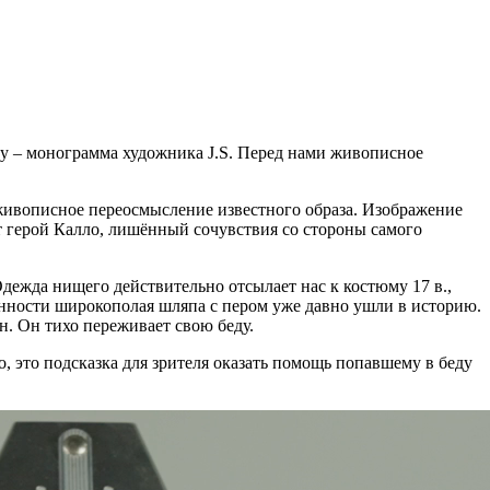
лу – монограмма художника J.S. Перед нами живописное
 живописное переосмысление известного образа. Изображение
т герой Калло, лишённый сочувствия со стороны самого
дежда нищего действительно отсылает нас к костюму 17 в.,
нности широкополая шляпа с пером уже давно ушли в историю.
н. Он тихо переживает свою беду.
о, это подсказка для зрителя оказать помощь попавшему в беду