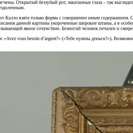
гчены. Открытый беззубый рот, закатанные глаза – так выгляди
ездоленным.
от Калло взята только форма с совершенно иным содержанием. О
аписания данной картины укороченные широкие штаны, а в особе
ызывающий явное сочувствие. Безногий человек печален и смире
 «Avez vous besoin d’argent?» («Тебе нужны деньги?»). Возможн