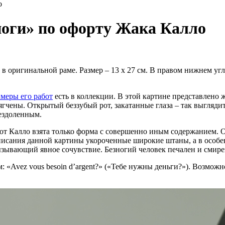
о
ноги» по офорту Жака Калло
в оригинальной раме. Размер – 13 х 27 см. В правом нижнем уг
меры его работ
есть в коллекции. В этой картине представлено
гчены. Открытый беззубый рот, закатанные глаза – так выгляди
ездоленным.
от Калло взята только форма с совершенно иным содержанием. О
аписания данной картины укороченные широкие штаны, а в особе
ызывающий явное сочувствие. Безногий человек печален и смире
 «Avez vous besoin d’argent?» («Тебе нужны деньги?»). Возможн