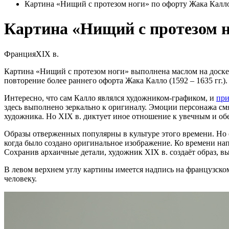
Картина «Нищий с протезом ноги» по офорту Жака Калл
Картина «Нищий с протезом 
Франция
XIX в.
Картина «Нищий с протезом ноги» выполнена маслом на доске 
повторение более раннего офорта Жака Калло (1592 – 1635 гг.).
Интересно, что сам Калло являлся художником-графиком, и
при
здесь выполнено зеркально к оригиналу. Эмоции персонажа смя
художника. Но XIX в. диктует иное отношение к увечным и об
Образы отверженных популярны в культуре этого времени. Но 
когда было создано оригинальное изображение. Ко времени н
Сохранив архаичные детали, художник XIX в. создаёт образ, в
В левом верхнем углу картины имеется надпись на французском:
человеку.