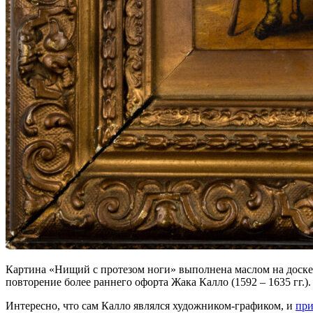
Картина «Нищий с протезом ноги» выполнена маслом на доске 
повторение более раннего офорта Жака Калло (1592 – 1635 гг.).
Интересно, что сам Калло являлся художником-графиком, и
при