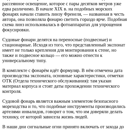
рассеянное освещение, которое с пары десятков метров уже
едва различимо. В начале XIX в. на подобных морских
фонарях начали ставить линзу Френеля, — названная в честь
автора, она позволяла фонарю светить гораздо ярче. Подобная
схема линз использовалась в фотоаппаратах для упрощения
фокусировки.
Судовые фонари делятся на переносные (подвесные) и
стационарные. Исходя из того, что представленный экспонат
имеет не только крепления для монтирования к стене, но
также и подвесное кольцо — его можно отнести к
универсальному типу.
В комплекте с фонарём идёт формуляр. В нём отмечена дата
производства экспоната, основные характеристики, отметки
ОТК (Отдела технического обслуживания): там указан
материал корпуса и стоят даты прохождении технического
контроля.
Судовой фонарь является важным элементом безопасного
мореходства и то, что подобные инструменты производились
артелями инвалидов, говорит о том, что им доверяли делать
технику, от которой зависела жизнь людей.
В наши дни сигнальные огни принято включать от захода до