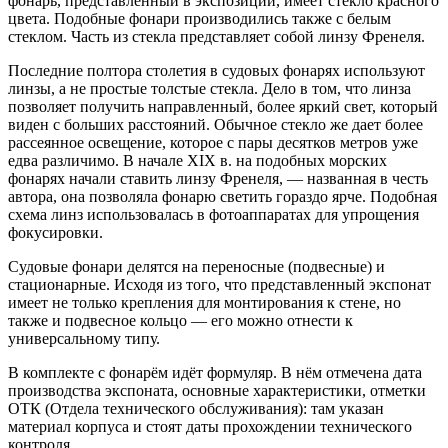
фонарь, представленный в экспозиции, имеет стекло красного
цвета. Подобные фонари производились также с белым
стеклом. Часть из стекла представляет собой линзу Френеля.
Последние полтора столетия в судовых фонарях используют
линзы, а не простые толстые стекла. Дело в том, что линза
позволяет получить направленный, более яркий свет, который
виден с больших расстояний. Обычное стекло же дает более
рассеянное освещение, которое с пары десятков метров уже
едва различимо. В начале XIX в. на подобных морских
фонарях начали ставить линзу Френеля, — названная в честь
автора, она позволяла фонарю светить гораздо ярче. Подобная
схема линз использовалась в фотоаппаратах для упрощения
фокусировки.
Судовые фонари делятся на переносные (подвесные) и
стационарные. Исходя из того, что представленный экспонат
имеет не только крепления для монтирования к стене, но
также и подвесное кольцо — его можно отнести к
универсальному типу.
В комплекте с фонарём идёт формуляр. В нём отмечена дата
производства экспоната, основные характеристики, отметки
ОТК (Отдела технического обслуживания): там указан
материал корпуса и стоят даты прохождении технического
контроля.