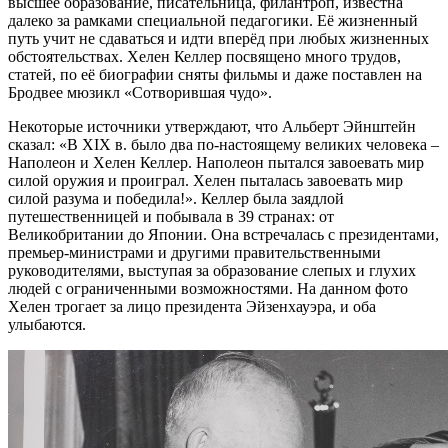
высшее образование, писательница, филантроп, известна
далеко за рамками специальной педагогики. Её жизненный
путь учит не сдаваться и идти вперёд при любых жизненных
обстоятельствах. Хелен Келлер посвящено много трудов,
статей, по её биографии сняты фильмы и даже поставлен на
Бродвее мюзикл «Сотворившая чудо».
Некоторые источники утверждают, что Альберт Эйнштейн
сказал: «В XIX в. было два по-настоящему великих человека –
Наполеон и Хелен Келлер. Наполеон пытался завоевать мир
силой оружия и проиграл. Хелен пыталась завоевать мир
силой разума и победила!». Келлер была заядлой
путешественницей и побывала в 39 странах: от
Великобритании до Японии. Она встречалась с президентами,
премьер-министрами и другими правительственными
руководителями, выступая за образование слепых и глухих
людей с ограниченными возможностями. На данном фото
Хелен трогает за лицо президента Эйзенхауэра, и оба
улыбаются.