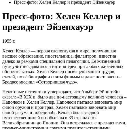
Пресс-фото: Хелен Келлер и президент Эйзенхауэр
Пресс-фото: Хелен Келлер и
президент Эйзенхауэр
1955 г.
Хелен Келлер — первая слепоглухая в мире, получившая
высшее образование, писательница, филантроп, известна
далеко за рамками специальной педагогики. Её жизненный
путь учит не сдаваться и идти вперёд при любых жизненных
обстоятельствах. Хелен Келлер посвящено много трудов,
статей, по её биографии сняты фильмы и даже поставлен на
Бродвее мюзикл «Сотворившая чудо».
Некоторые источники утверждают, что Альберт Эйнштейн
сказал: «В XIX в. было два по-настоящему великих человека –
Наполеон и Хелен Келлер. Наполеон пытался завоевать мир
силой оружия и проиграл. Хелен пыталась завоевать мир
силой разума и победила!». Келлер была заядлой
путешественницей и побывала в 39 странах: от
Великобритании до Японии. Она встречалась с президентами,
премьер-министрами и другими правительственными