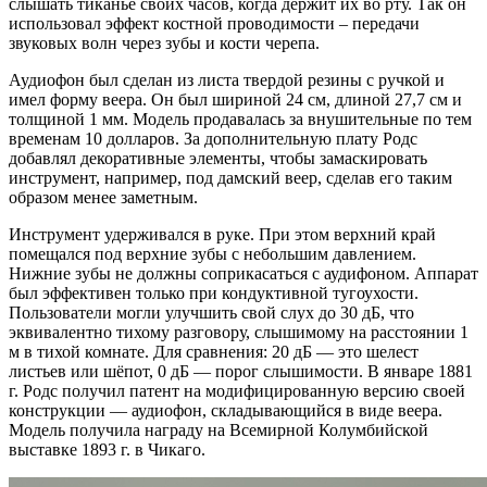
слышать тиканье своих часов, когда держит их во рту. Так он
использовал эффект костной проводимости – передачи
звуковых волн через зубы и кости черепа.
Аудиофон был сделан из листа твердой резины с ручкой и
имел форму веера. Он был шириной 24 см, длиной 27,7 см и
толщиной 1 мм. Модель продавалась за внушительные по тем
временам 10 долларов. За дополнительную плату Родс
добавлял декоративные элементы, чтобы замаскировать
инструмент, например, под дамский веер, сделав его таким
образом менее заметным.
Инструмент удерживался в руке. При этом верхний край
помещался под верхние зубы с небольшим давлением.
Нижние зубы не должны соприкасаться с аудифоном. Аппарат
был эффективен только при кондуктивной тугоухости.
Пользователи могли улучшить свой слух до 30 дБ, что
эквивалентно тихому разговору, слышимому на расстоянии 1
м в тихой комнате. Для сравнения: 20 дБ — это шелест
листьев или шёпот, 0 дБ — порог слышимости. В январе 1881
г. Родс получил патент на модифицированную версию своей
конструкции — аудиофон, складывающийся в виде веера.
Модель получила награду на Всемирной Колумбийской
выставке 1893 г. в Чикаго.