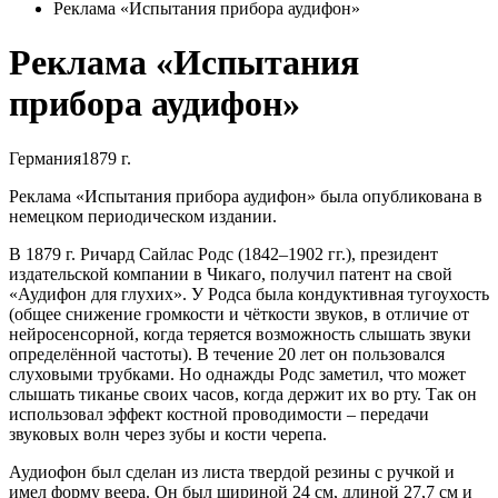
Реклама «Испытания прибора аудифон»
Реклама «Испытания
прибора аудифон»
Германия
1879 г.
Реклама «Испытания прибора аудифон» была опубликована в
немецком периодическом издании.
В 1879 г. Ричард Сайлас Родс (1842–1902 гг.), президент
издательской компании в Чикаго, получил патент на свой
«Аудифон для глухих». У Родса была кондуктивная тугоухость
(общее снижение громкости и чёткости звуков, в отличие от
нейросенсорной, когда теряется возможность слышать звуки
определённой частоты). В течение 20 лет он пользовался
слуховыми трубками. Но однажды Родс заметил, что может
слышать тиканье своих часов, когда держит их во рту. Так он
использовал эффект костной проводимости – передачи
звуковых волн через зубы и кости черепа.
Аудиофон был сделан из листа твердой резины с ручкой и
имел форму веера. Он был шириной 24 см, длиной 27,7 см и