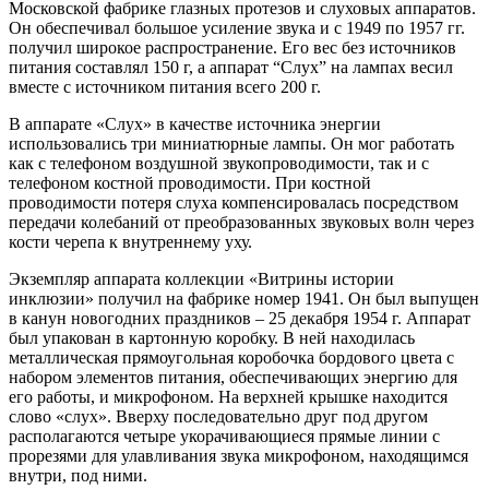
Московской фабрике глазных протезов и слуховых аппаратов.
Он обеспечивал большое усиление звука и с 1949 по 1957 гг.
получил широкое распространение. Его вес без источников
питания составлял 150 г, а аппарат “Слух” на лампах весил
вместе с источником питания всего 200 г.
В аппарате «Слух» в качестве источника энергии
использовались три миниатюрные лампы. Он мог работать
как с телефоном воздушной звукопроводимости, так и с
телефоном костной проводимости. При костной
проводимости потеря слуха компенсировалась посредством
передачи колебаний от преобразованных звуковых волн через
кости черепа к внутреннему уху.
Экземпляр аппарата коллекции «Витрины истории
инклюзии» получил на фабрике номер 1941. Он был выпущен
в канун новогодних праздников – 25 декабря 1954 г. Аппарат
был упакован в картонную коробку. В ней находилась
металлическая прямоугольная коробочка бордового цвета с
набором элементов питания, обеспечивающих энергию для
его работы, и микрофоном. На верхней крышке находится
слово «слух». Вверху последовательно друг под другом
располагаются четыре укорачивающиеся прямые линии с
прорезями для улавливания звука микрофоном, находящимся
внутри, под ними.