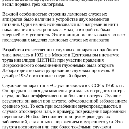
весил порядка трёх килограмм.
Важной особенностью строения ламповых слуховых
аппаратов было наличие в устройстве двух элементов
питания. Один из них использовался для нагревания нити
накаливания в электронных лампах, а второй снабжал
энергией сам усилитель. Этот принцип использовался во всех
последующих моделях ламповых слуховых аппаратов.
Разработка отечественных слуховых аппаратов подобного
типа началась в 1932 г. в Москве в Центральном институте
труда инвалидов (ЦИТИН) при участии правления
Всероссийского объединения глухонемых была открыта
Лаборатория по конструированию слуховых протезов. В
декабре 1932 г. изготовлен первый образец.
Слуховой аппарат типа «Слух» появился в СССР в 1950-х гг.
Он предназначался для компенсации малых и средних потерь
слуха, но был неэффективен при больших потерях. Лучшие
результаты он давал при глухоте, обусловленной заболеванием
среднего уха. То есть при ослаблении звукопроводимости, в
случаях отосклероза или, к примеру, повреждения барабанной
перепонки. Но был бесполезен при целом ряде других
заболеваний, связанных с поражением внутреннего уха. Это
глухота восприятия или еще более тяжёлыми случаями