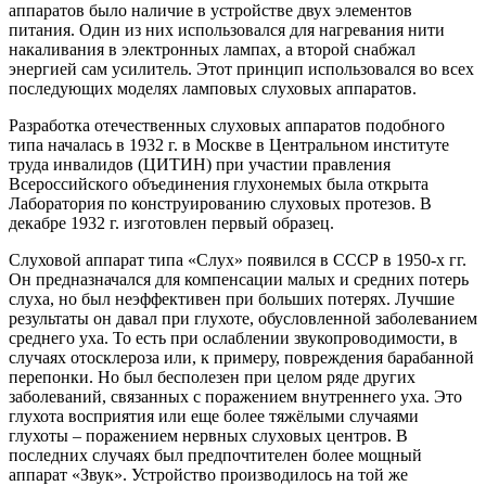
аппаратов было наличие в устройстве двух элементов
питания. Один из них использовался для нагревания нити
накаливания в электронных лампах, а второй снабжал
энергией сам усилитель. Этот принцип использовался во всех
последующих моделях ламповых слуховых аппаратов.
Разработка отечественных слуховых аппаратов подобного
типа началась в 1932 г. в Москве в Центральном институте
труда инвалидов (ЦИТИН) при участии правления
Всероссийского объединения глухонемых была открыта
Лаборатория по конструированию слуховых протезов. В
декабре 1932 г. изготовлен первый образец.
Слуховой аппарат типа «Слух» появился в СССР в 1950-х гг.
Он предназначался для компенсации малых и средних потерь
слуха, но был неэффективен при больших потерях. Лучшие
результаты он давал при глухоте, обусловленной заболеванием
среднего уха. То есть при ослаблении звукопроводимости, в
случаях отосклероза или, к примеру, повреждения барабанной
перепонки. Но был бесполезен при целом ряде других
заболеваний, связанных с поражением внутреннего уха. Это
глухота восприятия или еще более тяжёлыми случаями
глухоты – поражением нервных слуховых центров. В
последних случаях был предпочтителен более мощный
аппарат «Звук». Устройство производилось на той же