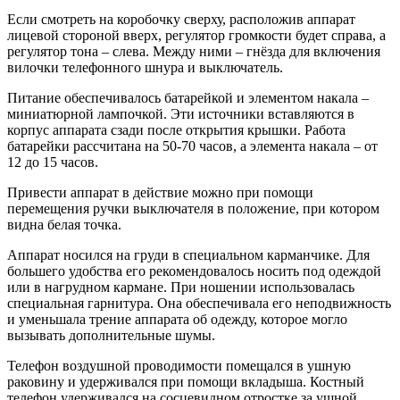
Если смотреть на коробочку сверху, расположив аппарат
лицевой стороной вверх, регулятор громкости будет справа, а
регулятор тона – слева. Между ними – гнёзда для включения
вилочки телефонного шнура и выключатель.
Питание обеспечивалось батарейкой и элементом накала –
миниатюрной лампочкой. Эти источники вставляются в
корпус аппарата сзади после открытия крышки. Работа
батарейки рассчитана на 50-70 часов, а элемента накала – от
12 до 15 часов.
Привести аппарат в действие можно при помощи
перемещения ручки выключателя в положение, при котором
видна белая точка.
Аппарат носился на груди в специальном карманчике. Для
большего удобства его рекомендовалось носить под одеждой
или в нагрудном кармане. При ношении использовалась
специальная гарнитура. Она обеспечивала его неподвижность
и уменьшала трение аппарата об одежду, которое могло
вызывать дополнительные шумы.
Телефон воздушной проводимости помещался в ушную
раковину и удерживался при помощи вкладыша. Костный
телефон удерживался на сосцевидном отростке за ушной