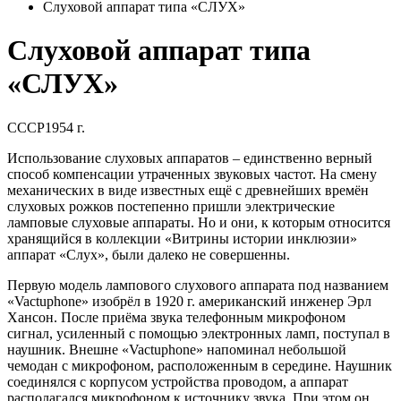
Слуховой аппарат типа «СЛУХ»
Слуховой аппарат типа
«СЛУХ»
СССР
1954 г.
Использование слуховых аппаратов – единственно верный
способ компенсации утраченных звуковых частот. На смену
механических в виде известных ещё с древнейших времён
слуховых рожков постепенно пришли электрические
ламповые слуховые аппараты. Но и они, к которым относится
хранящийся в коллекции «Витрины истории инклюзии»
аппарат «Слух», были далеко не совершенны.
Первую модель лампового слухового аппарата под названием
«Vactuphone» изобрёл в 1920 г. американский инженер Эрл
Хансон. После приёма звука телефонным микрофоном
сигнал, усиленный с помощью электронных ламп, поступал в
наушник. Внешне «Vactuphone» напоминал небольшой
чемодан с микрофоном, расположенным в середине. Наушник
соединялся с корпусом устройства проводом, а аппарат
располагался микрофоном к источнику звука. При этом он