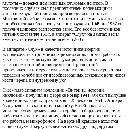
глухоты – поражением нервных слуховых центров. В
последних случаях был предпочтителен более мощный
аппарат «Звук». Устройство производилось на той же
Московской фабрике глазных протезов и слуховых аппаратов.
Он обеспечивал большое усиление звука и с 1949 по 1957 гг.
получил широкое распространение. Его вес без источников
питания составлял 150 г, а аппарат “Слух” на лампах весил
вместе с источником питания всего 200 г.
В аппарате «Слух» в качестве источника энергии
использовались три миниатюрные лампы. Он мог работать
как с телефоном воздушной звукопроводимости, так и с
телефоном костной проводимости. При костной
проводимости потеря слуха компенсировалась посредством
передачи колебаний от преобразованных звуковых волн через
кости черепа к внутреннему уху.
Экземпляр аппарата коллекции «Витрины истории
инклюзии» получил на фабрике номер 1941. Он был выпущен
в канун новогодних праздников – 25 декабря 1954 г. Аппарат
был упакован в картонную коробку. В ней находилась
металлическая прямоугольная коробочка бордового цвета с
набором элементов питания, обеспечивающих энергию для
его работы, и микрофоном. На верхней крышке находится
слово «слух». Вверху последовательно друг под другом