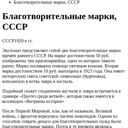
Благотворительные марки, СССР
Благотворительные марки,
СССР
СССР
1920-е гг.
Экспонат представляет собой две благотворительные марки
времён раннего СССР. На марке достоинством 50 руб.
изображены три красноармейца, один из которых тяжело
ранен. Марка посвящена помощи увечным воинам. Вторая
марка достоинством 10 руб. выпущена в 1923 года. Она имеет
интересную смесь советской символики (будёновка),
вписанную в ветвь лавра и костыль.
Подобный сюжет соединение костыля и лавра встречается в
гравюре «Протез среди ветвей», которая также имеется в
коллекции «Витрины истории»
После Первой Мировой, или, как её называли, Великой
войны, с фронтов вернулись тысячи инвалидов. Одним из
способов собрать деньги для благотворительных нужд были
благотворительные марки. Почта в те времена являлась