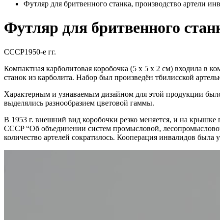
Футляр для бритвенного станка, производство артели и
Футляр для бритвенного стан
СССР
1950-е гг.
Компактная карболитовая коробочка (5 х 5 х 2 см) входила в 
станок из карболита. Набор был произведён тбилисской артел
Характерным и узнаваемым дизайном для этой продукции был
выделялись разнообразием цветовой гаммы.
В 1953 г. внешний вид коробочки резко меняется, и на крышке
CCCP “Об объединении систем промысловой, лесопромысловой 
количество артелей сократилось. Кооперация инвалидов была у