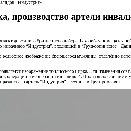
нвалидов «Индустрия»
ка, производство артели инвал
комплект дорожного бритвенного набора. В коробку помещался не
ью инвалидов “Индустрия”, входившей в “Грузкоопинсоюз”. Дан
о рельефное изображение бреющегося мужчины, отдалённо нап
 появляется изображение тбилисского цирка. Эти изменения совп
кооперации и кооперации инвалидов”. Произошло слияние и укр
празднена, а артель “Индустрия” вступила в Грузпромсовет.