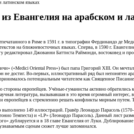
и латинском языках
 из Евангелия на арабском и л
печатанного в Риме в 1591 г. в типографии Фердинандо де Медичи
текстов на ближневосточных языках. Сперва, в 1590 г. Евангели
у редактировал Джованни Баттиста Раймонди, востоковед и про
» («Medici Oriental Press») был папа Григорий XIII. Он мечта
он не достиг. Во-первых, иллюстративный ряд был непонятен ар
оспринималось потенциальным читателем как Священное Писание
со стороны европейцев. Учёные-гуманисты активно обратились к
аучная литература, вызывавшая в это время огромный интерес, 
и европейцев к стремлению решать конфликты мирным путем. Т
 выполнено 149 иллюстраций. Гравёр Леонардо Парасоль (1570—
онио Темпеста) и «LP» (Леонардо Парасоль). Данный лист разме
го» дублируется и в 18 главе Евангелия от Луки. Дублирование
 узнаваемым сценам сюжет лучше запоминался.