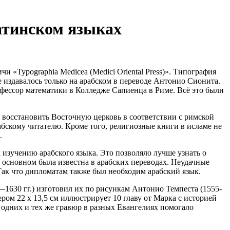
атинском языках
 «Typographia Medicea (Medici Oriental Press)». Типография
е издавалось только на арабском в переводе Антонио Сионита.
фессор математики в Колледже Сапиенца в Риме. Всё это были
л восстановить Восточную церковь в соответствии с римской
абскому читателю. Кроме того, религиозные книги в исламе не
.
 изучению арабского языка. Это позволяло лучше узнать о
в основном была известна в арабских переводах. Неудачные
ак что дипломатам также был необходим арабский язык.
1630 гг.) изготовил их по рисункам Антонио Темпеста (1555-
ром 22 х 13,5 см иллюстрирует 10 главу от Марка с историей
 одних и тех же гравюр в разных Евангелиях помогало