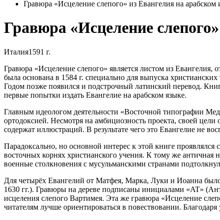
Гравюра «Исцеление слепого» из Евангелия на арабском 
Гравюра «Исцеление слепого»
Италия
1591 г.
Гравюра «Исцеление слепого» является листом из Евангелия, от
была основана в 1584 г. специально для выпуска христианских 
Годом позже появился и подстрочный латинский перевод. Книг
первые попытки издать Евангелие на арабском языке.
Главным идеологом деятельности «Восточной типографии Медичи
ортодоксией. Несмотря на амбициозность проекта, своей цели 
содержат иллюстраций. В результате чего это Евангелие не в
Парадоксально, но основной интерес к этой книге проявлялся 
восточных корнях христианского учения. К тому же античная н
военные столкновения с мусульманскими странами подтолкнул
Для четырёх Евангелий от Матфея, Марка, Луки и Иоанна было
1630 гг.). Гравюры на дереве подписаны инициалами «AT» (Ант
исцеления слепого Вартимея. Эта же гравюра «Исцеление слепо
читателям лучше ориентироваться в повествовании. Благодаря