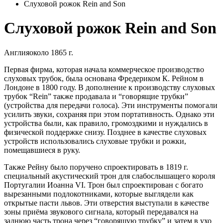
Слуховой рожок Rein and Son
Слуховой рожок Rein and Son
Англия
около 1865 г.
Первая фирма, которая начала коммерческое производство
слуховых трубок, была основана Фредериком К. Рейном в
Лондоне в 1800 году. В дополнение к производству слуховых
трубок “Rein” также продавала и “говорящие трубки”
(устройства для передачи голоса). Эти инструменты помогали
усилить звуки, сохраняя при этом портативность. Однако эти
устройства были, как правило, громоздкими и нуждались в
физической поддержке снизу. Позднее в качестве слуховых
устройств использовались слуховые трубки и рожки,
помещавшиеся в руку.
Также Рейну было поручено спроектировать в 1819 г.
специальный акустический трон для слабослышащего короля
Португалии Иоанна VI. Трон был спроектирован с богато
вырезанными подлокотниками, которые выглядели как
открытые пасти львов. Эти отверстия выступали в качестве
зоны приёма звукового сигнала, который передавался на
заднюю часть трона через “говорящую трубку” и затем в ухо