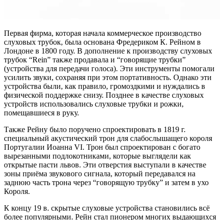
Первая фирма, которая начала коммерческое производство
слуховых трубок, была основана Фредериком К. Рейном в
Лондоне в 1800 году. В дополнение к производству слуховых
трубок “Rein” также продавала и “говорящие трубки”
(устройства для передачи голоса). Эти инструменты помогали
усилить звуки, сохраняя при этом портативность. Однако эти
устройства были, как правило, громоздкими и нуждались в
физической поддержке снизу. Позднее в качестве слуховых
устройств использовались слуховые трубки и рожки,
помещавшиеся в руку.
Также Рейну было поручено спроектировать в 1819 г.
специальный акустический трон для слабослышащего короля
Португалии Иоанна VI. Трон был спроектирован с богато
вырезанными подлокотниками, которые выглядели как
открытые пасти львов. Эти отверстия выступали в качестве
зоны приёма звукового сигнала, который передавался на
заднюю часть трона через “говорящую трубку” и затем в ухо
Короля.
К концу 19 в. скрытые слуховые устройства становились всё
более популярными. Рейн стал пионером многих выдающихся