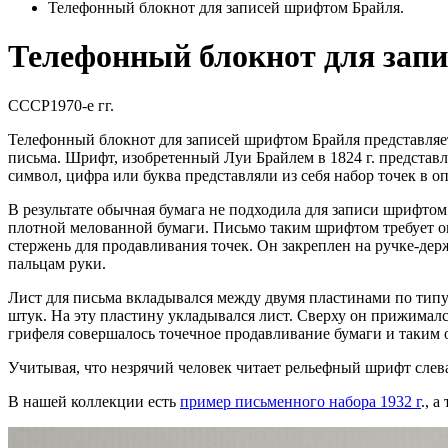
Телефонный блокнот для записей шрифтом Брайля.
Телефонный блокнот для зап
СССР
1970-е гг.
Телефонный блокнот для записей шрифтом Брайля представляе
письма. Шрифт, изобретенный Луи Брайлем в 1824 г. представл
символ, цифра или буква представляли из себя набор точек в 
В результате обычная бумага не подходила для записи шрифто
плотной мелованной бумаги. Письмо таким шрифтом требует оп
стержень для продавливания точек. Он закреплен на ручке-дер
пальцам руки.
Лист для письма вкладывался между двумя пластинами по тип
штук. На эту пластину укладывался лист. Сверху он прижимал
грифеля совершалось точечное продавливание бумаги и таким 
Учитывая, что незрячий человек читает рельефный шрифт слева
В нашей коллекции есть
пример письменного набора 1932 г
., 