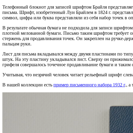
Телефонный блокнот для записей шрифтом Брайля представляе
письма. Шрифт, изобретенный Луи Брайлем в 1824 г. представл
символ, цифра или буква представляли из себя набор точек в 
В результате обычная бумага не подходила для записи шрифто
плотной мелованной бумаги. Письмо таким шрифтом требует оп
стержень для продавливания точек. Он закреплен на ручке-дер
пальцам руки.
Лист для письма вкладывался между двумя пластинами по тип
штук. На эту пластину укладывался лист. Сверху он прижимал
грифеля совершалось точечное продавливание бумаги и таким 
Учитывая, что незрячий человек читает рельефный шрифт слева
В нашей коллекции есть
пример письменного набора 1932 г
., 