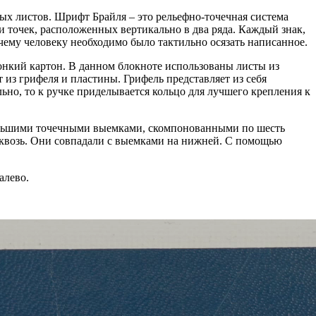
х листов. Шрифт Брайля – это рельефно-точечная система
и точек, расположенных вертикально в два ряда. Каждый знак,
чему человеку необходимо было тактильно осязать написанное.
онкий картон. В данном блокноте использованы листы из
з грифеля и пластины. Грифель представляет из себя
ьно, то к ручке приделывается кольцо для лучшего крепления к
большими точечными выемками, скомпонованными по шесть
асквозь. Они совпадали с выемками на нижней. С помощью
алево.