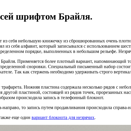
исей шрифтом Брайля.
т из себя небольшую книжечку из сброшюрованных очень плотны
ял из себя алфавит, который записывался с использованием шест
определенном порядке, выполненных в небольшом рельефе. Незря
м Брайля. Применяется более плотный вариант, напоминающий т
ределенной сноровки. Специальный письменный набор состоит и
жателе. Так как стержень необходимо удерживать строго вертикал
у трафарета. Нижняя пластина содержала несколько рядов с не
ся другой пластиной, состоящей из рядов точек, прорезанных н
образом происходила запись в телефонный блокнот.
-направо, то запись путем продавливания происходила справа-н
а также еще один
вариант блокнота для незрячих
.