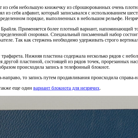
т из себя небольшую книжечку из сброшюрованных очень плотны
ял из себя алфавит, который записывался с использованием шест
определенном порядке, выполненных в небольшом рельефе. Незря
м Брайля. Применяется более плотный вариант, напоминающий т
ределенной сноровки. Специальный письменный набор состоит и
жателе. Так как стержень необходимо удерживать строго вертикал
у трафарета. Нижняя пластина содержала несколько рядов с не
ся другой пластиной, состоящей из рядов точек, прорезанных н
образом происходила запись в телефонный блокнот.
-направо, то запись путем продавливания происходила справа-н
а также еще один
вариант блокнота для незрячих
.