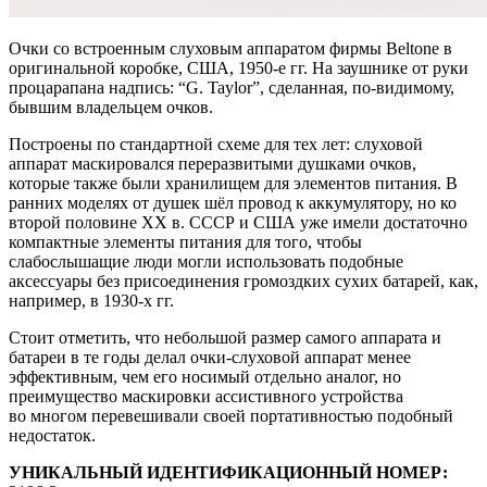
Очки со встроенным слуховым аппаратом фирмы Beltone в
оригинальной коробке, США, 1950-е гг. На заушнике от руки
процарапана надпись: “G. Taylor”, сделанная, по-видимому,
бывшим владельцем очков.
Построены по стандартной схеме для тех лет: слуховой
аппарат маскировался переразвитыми душками очков,
которые также были хранилищем для элементов питания. В
ранних моделях от душек шёл провод к аккумулятору, но ко
второй половине XX в. СССР и США уже имели достаточно
компактные элементы питания для того, чтобы
слабослышащие люди могли использовать подобные
аксессуары без присоединения громоздких сухих батарей, как,
например, в 1930-х гг.
Стоит отметить, что небольшой размер самого аппарата и
батареи в те годы делал очки-слуховой аппарат менее
эффективным, чем его носимый отдельно аналог, но
преимущество маскировки ассистивного устройства
во многом перевешивали своей портативностью подобный
недостаток.
УНИКАЛЬНЫЙ ИДЕНТИФИКАЦИОННЫЙ НОМЕР: