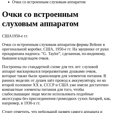
Очки со встроенным слуховым аппаратом
Очки со встроенным
слуховым аппаратом
США
1950-е гг.
Очки со встроенным слуховым аппаратом фирмы Beltone в
оригинальной коробке, США, 1950-е гг. На заушнике от руки
процарапана надпись: “G. Taylor”, сделанная, по-видимому,
бывшим владельцем очков.
Построены по стандартной схеме для тех лет: слуховой
аппарат маскировался переразвитыми душками очков,
которые также были хранилищем для элементов питания. В
ранних моделях от душек шёл провод к аккумулятору, но ко
второй половине XX в. СССР и США уже имели достаточно
компактные элементы питания для того, чтобы
слабослышащие люди могли использовать подобные
аксессуары без присоединения громоздких сухих батарей, как,
например, в 1930-х гг.
Стоит отметить, что небольшой размер самого аппарата и