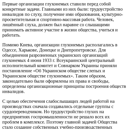
Первые организации глухонемых ставили перед собой
конкретные задачи. Главными из них были: трудоустройство
инвалидов по слуху, получение ими образования, культурно-
просветительная и спортивно-массовая работа. Человек,
лишённый слуха, должен был наравне со слышащими
принимать активное участие в жизни общества, учиться и
работать.
Помимо Киева, организации глухонемых располагались в
Одессе, Харькове, Донецке и Днепропетровске. Для
объединения разрозненных украинских организаций
глухонемых 4 июня 1933 г. Всеукраинский центральный
исполнительный комитет и Совнарком Украины приняли
постановление «Об Украинском обществе слепых и
Украинском обществе глухонемых». Таким образом,
законодательно были оформлены их права и свободы,
определены организационные принципы построения обществ
инвалидов.
С целью обеспечения слабослышащих людей работой на
производствах сначала создавались отдельные группы с
сурдопереводчиком. Но трудоустройство глухих на
предприятиях госпромышленности не решало всех их
проблем в комплексе. Поэтому главной задачей Общества
стало создание собственных учебно-производственных