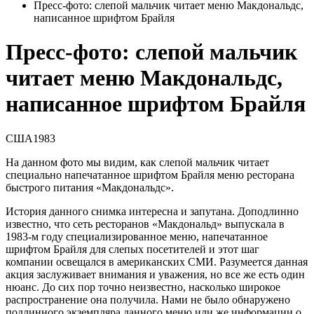
Пресс-фото: слепой мальчик читает меню Макдональдс,
написанное шрифтом Брайля
Пресс-фото: слепой мальчик
читает меню Макдональдс,
написанное шрифтом Брайля
США
1983
На данном фото мы видим, как слепой мальчик читает
специально напечатанное шрифтом Брайля меню ресторана
быстрого питания «Макдональдс».
История данного снимка интересна и запутана. Доподлинно
известно, что сеть ресторанов «Макдональд» выпускала в
1983-м году специализированное меню, напечатанное
шрифтом Брайля для слепых посетителей и этот шаг
компании освещался в американских СМИ. Разумеется данная
акция заслуживает внимания и уважения, но все же есть один
нюанс. До сих пор точно неизвестно, насколько широкое
распространение она получила. Нами не было обнаружено
подлинного экземпляра данного меню или же информации о