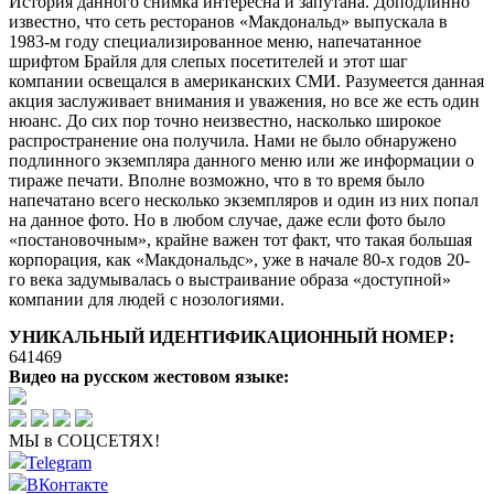
История данного снимка интересна и запутана. Доподлинно
известно, что сеть ресторанов «Макдональд» выпускала в
1983-м году специализированное меню, напечатанное
шрифтом Брайля для слепых посетителей и этот шаг
компании освещался в американских СМИ. Разумеется данная
акция заслуживает внимания и уважения, но все же есть один
нюанс. До сих пор точно неизвестно, насколько широкое
распространение она получила. Нами не было обнаружено
подлинного экземпляра данного меню или же информации о
тираже печати. Вполне возможно, что в то время было
напечатано всего несколько экземпляров и один из них попал
на данное фото. Но в любом случае, даже если фото было
«постановочным», крайне важен тот факт, что такая большая
корпорация, как «Макдональдс», уже в начале 80-х годов 20-
го века задумывалась о выстраивание образа «доступной»
компании для людей с нозологиями.
УНИКАЛЬНЫЙ ИДЕНТИФИКАЦИОННЫЙ НОМЕР:
641469
Видео на русском жестовом языке:
МЫ в СОЦСЕТЯХ!
Telegram
ВКонтакте