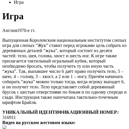
Игра
Игра
Англия
1970-е гг.
Выпущенная Королевским национальным институтом слепых
игра для слепых “Жук” ставит перед игроками цель собрать из
деревянных деталей “жука”, который состоит из десяти
частей: тело, шея, голова, хвост и шесть ног. К игре также
прилагается тактильный игральный кубик, который
необходимо бросать, чтобы получить ту или иную часть
“жука”. Так, выпавшее число 6 даёт право получить тело, 5 –
шею, 4 – голову, 3 – хвост, а 2 или 1 – ногу. Причём начинать
собирать “жука” можно только тогда, когда игроку выпадет 6,
и он получит тело. Тело представляет собой деревянный
брусок с шестью отверстиями по бокам и по одному спереди и
сзади. Инструкция также напечатана тактильно-точечным
шрифтом Брайля.
УНИКАЛЬНЫЙ ИДЕНТИФИКАЦИОННЫЙ НОМЕР:
316911
Видео на русском жестовом языке: