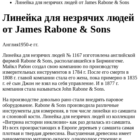
Линейка для незрячих людей от James Rabone & Sons
Линейка для незрячих людей
от James Rabone & Sons
Англия
1950-е гг.
Линейка для незрячих людей № 1167 изготовлена английской
фирмой Rabone & Sons, располагавшейся в Бирмингеме.
Майкл Рабон создал свою компанию по производству
измерительных инструментов в 1784 г. После его смерти в
1808 г. главой компании стала его жена, пока примерно в 1835
г. её сын Джон не взял на себя управление. И в 1877 г.
компания стала называться John Rabone & Sons.
На производстве довольно рано стали внедрять паровое
оборудование. Rabone & Sons производила различные
инструменты для измерения, в том числе линейки из самшита
и слоновой кости. Линейка для незрячих людей из коллекции
«Витрина истории инклюзии» как раз делалась из самшита.
Из всех произрастающих в Европе деревьев у самшита самая
плотная и твердая древесина. Высушенная древесина имеет
равномерную матовую окраску, однородное строение и