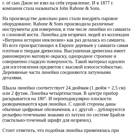
г. её сын Джон не взял на себя управление. И в 1877 г.
компания стала называться John Rabone & Sons.
На производстве довольно рано стали внедрять паровое
оборудование. Rabone & Sons производила различные
инструменты для измерения, в том числе линейки из самшита
и слоновой кости. Линейка для незрячих людей из коллекции
«Витрина истории инклюзии» как раз делалась из самшита.
Из всех произрастающих в Европе деревьев у самшита самая
плотная и твердая древесина. Высушенная древесина имеет
равномерную матовую окраску, однородное строение и
совершенно гладкую поверхность. Такой материал идеален
для изготовления предметов с высокой износостойкостью.
Деревянные части линейки соединяются латунными
деталями.
Шкала линейки соответствует 24 дюймам (1 дюйм = 2,5 см)
или 2 футам. Линейка четырёхчастная. В центре прибор
раскрывается на 180°. И перпендикулярно плоскости
разворачиваются края линейки. С одной стороны даны
обычные цифровые обозначения, а с другой – дублируются
рельефно-точечными знаками из латуни по системе Брайля
(тактильно-точечный шрифт для незрячих).
Стоит отметить, что подобная линейка применялась при