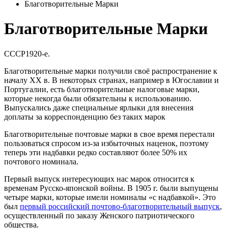
Благотворительные Марки
Благотворительные Марки
СССР
1920-е.
Благотворительные марки получили своё распространение к
началу XX в. В некоторых странах, например в Югославии и
Португалии, есть благотворительные налоговые марки,
которые некогда были обязательны к использованию.
Выпускались даже специальные ярлыки для внесения
доплаты за корреспонденцию без таких марок
Благотворительные почтовые марки в свое время перестали
пользоваться спросом из-за избыточных наценок, поэтому
теперь эти надбавки редко составляют более 50% их
почтового номинала.
Первый выпуск интересующих нас марок относится к
временам Русско-японской войны. В 1905 г. были выпущены
четыре марки, которые имели номиналы «с надбавкой». Это
был
первый российский почтово-благотворительный выпуск
,
осуществленный по заказу Женского патриотического
общества.